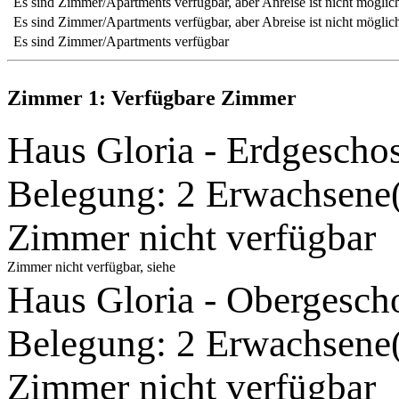
Es sind Zimmer/Apartments verfügbar, aber Anreise ist nicht möglic
Es sind Zimmer/Apartments verfügbar, aber Abreise ist nicht möglic
Es sind Zimmer/Apartments verfügbar
Zimmer 1: Verfügbare Zimmer
Haus Gloria - Erdgescho
Belegung: 2 Erwachsene(
Zimmer nicht verfügbar
Zimmer nicht verfügbar, siehe
Haus Gloria - Obergesch
Belegung: 2 Erwachsene(
Zimmer nicht verfügbar