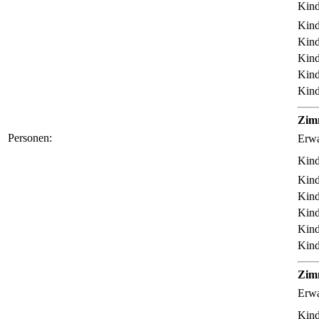
Kind
Kind
Kind
Kind
Kind
Kind
Zim
Personen:
Erwa
Kind
Kind
Kind
Kind
Kind
Kind
Zim
Erwa
Kind