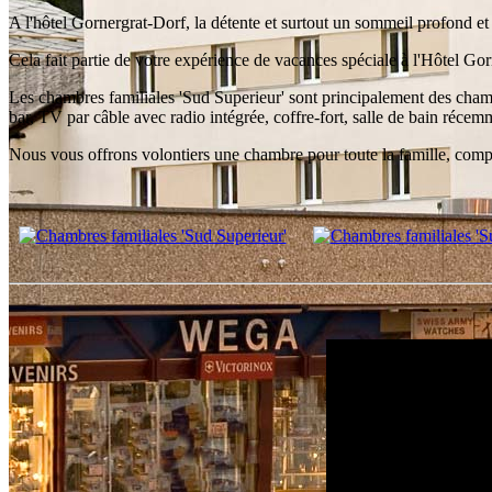
A l'hôtel Gornergrat-Dorf, la détente et surtout un sommeil profond et 
Cela fait partie de votre expérience de vacances spéciale à l'Hôtel G
Les chambres familiales 'Sud Superieur' sont principalement des chambr
bar, TV par câble avec radio intégrée, coffre-fort, salle de bain ré
Nous vous offrons volontiers une chambre pour toute la famille, com