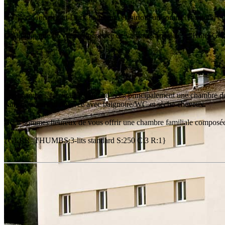
A l'hôtel Gornergrat-Dorf, la détente et surtout un sommeil profond et 
Cela fait partie de votre expérience de vacances spéciale à l'Hôtel G
Les chambres familiales'Standard' sont principalement une chambre dou
bains récemment rénovée avec baignoire/WC et sèche-cheveux.
Nous sommes heureux de vous offrir une chambre familiale composée 
{GLRR_THUMBS:3-lits standard S:250 C:3 R:1}