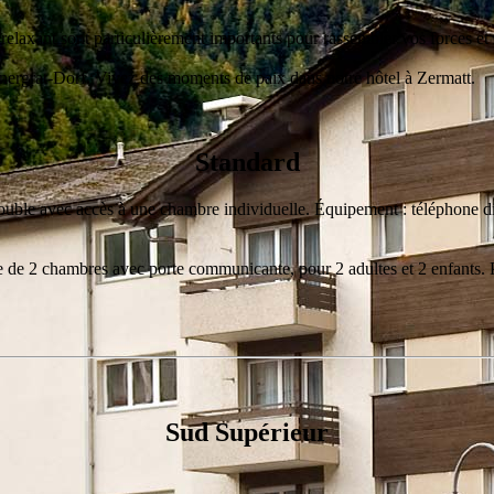
relaxant sont particulièrement importants pour rassembler vos forces et r
ornergrat-Dorf. Vivez des moments de paix dans notre hôtel à Zermatt.
Standard
ble avec accès à une chambre individuelle. Équipement : téléphone direc
de 2 chambres avec porte communicante, pour 2 adultes et 2 enfants. 
Sud Supérieur