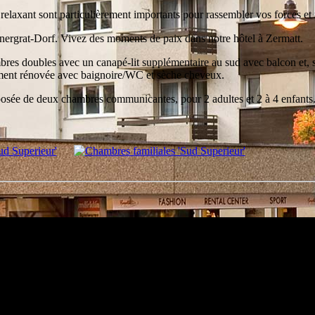
relaxant sont particulièrement importants pour rassembler vos forces et r
ornergrat-Dorf. Vivez des moments de paix dans notre hôtel à Zermatt.
es doubles avec un canapé-lit supplémentaire au sud avec balcon et, sel
cemment rénovée avec baignoire/WC et sèche cheveux.
posée de deux chambres communicantes, pour 2 adultes et 2 à 4 enfants