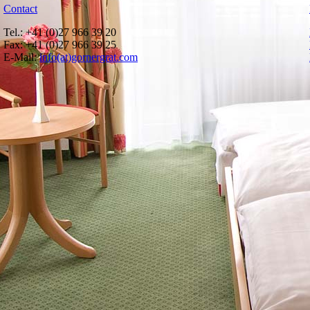
Contact
Tel.: +41 (0)27 966 39 20
Fax: +41 (0)27 966 39 25
E-Mail:
info(at)gornergrat.com