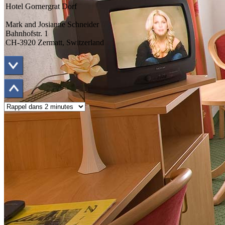
Hotel Gornergrat Dorf
Mark and Josianne Schneider
Bahnhofstr. 1
CH-3920 Zermatt, Switzerland